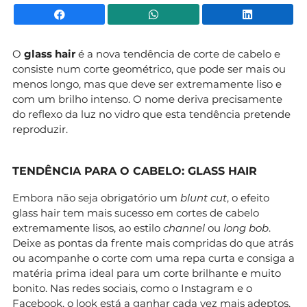
Facebook
WhatsApp
Li
O
glass hair
é a nova tendência de corte de cabelo e
consiste num corte geométrico, que pode ser mais ou
menos longo, mas que deve ser extremamente liso e
com um brilho intenso. O nome deriva precisamente
do reflexo da luz no vidro que esta tendência pretende
reproduzir.
TENDÊNCIA PARA O CABELO: GLASS HAIR
Embora não seja obrigatório um
blunt cut
, o efeito
glass hair tem mais sucesso em cortes de cabelo
extremamente lisos, ao estilo
channel
ou
long bob
.
Deixe as pontas da frente mais compridas do que atrás
ou acompanhe o corte com uma repa curta e consiga a
matéria prima ideal para um corte brilhante e muito
bonito. Nas redes sociais, como o Instagram e o
Facebook, o look está a ganhar cada vez mais adeptos,