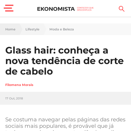
Finanças Pessoais
Home
Lifestyle
Moda e Beleza
Motores
Glass hair: conheça a
Carreira
nova tendência de corte
Casa
de cabelo
Lifestyle
Filomena Morais
Sociedade
17 Out, 2018
Tecnologia
Se costuma navegar pelas páginas das redes
Negócios
sociais mais populares, é provável que já