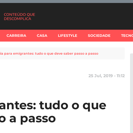
CARREIRA
CASA
LIFESTYLE
SOCIEDADE
TECN
ia para emigrantes: tudo o que deve saber passo a passo
25 Jul, 2019 - 11:12
antes: tudo o que
o a passo