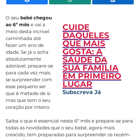
O seu
bebé chegou
ao 6º mês
e vai a
CUIDE
meio desta incrível
DAQUELES
caminhada até
QUE MAIS
fazer um ano de
GOSTA: A
idade. Se já o acha
SAÚDE DA
absolutamente
adorável, prepare-se
SUA FAMÍLIA
para cada vez mais
EM PRIMEIRO
se surpreender com
LUGAR
esse pequeno ser
Subscreva Já
que é metade de si
mas que tem o seu
coração por inteiro.
Saiba o que é essencial neste 6º mês e prepare-se para
todas as novidades que o seu bebé, agora mais
crescido, tem preparadas para surpreender os recém-