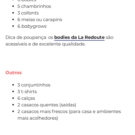
5 chambrinhos
3
collants
6 meias ou carapins
6
babygrows
Dica de poupança: os
bodies da La Redoute
são
acessíveis e de excelente qualidade.
Outros
3 conjuntinhos
3 t-shirts
6 calças
2 casacos quentes (saídas)
2 casacos mais frescos (para casa e ambientes
mais acolhedores)