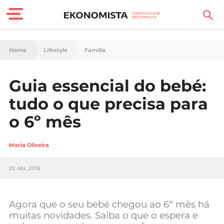
Finanças Pessoais
Home
Lifestyle
Família
Motores
Guia essencial do bebé:
Carreira
tudo o que precisa para
Casa
o 6º mês
Lifestyle
Maria Oliveira
Sociedade
20 Abr, 2016
Tecnologia
Agora que o seu bebé chegou ao 6º mês há
Negócios
muitas novidades. Saiba o que o espera e