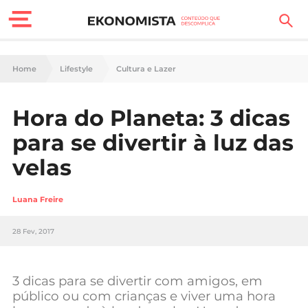
Finanças Pessoais
Home
Lifestyle
Cultura e Lazer
Motores
Hora do Planeta: 3 dicas
Carreira
para se divertir à luz das
Casa
velas
Lifestyle
Luana Freire
Sociedade
28 Fev, 2017
Tecnologia
3 dicas para se divertir com amigos, em
Negócios
público ou com crianças e viver uma hora