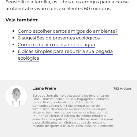
Sensibilize a família, os filhos e os amigos para a causa
ambiental e vivam uns excelentes 60 minutos.
Veja também:
Como escolher carros amigos do ambiente?
6 sugestões de presentes ecológicos
Como reduzir o consumo de água
6 dicas simples para reduzir a sua pegada
ecológica
Luana Freire
792 Artigos
Estudou Jornalismo e Assessoria de Imprensa no
Brasil, transferindo a paixão, bagagens e coração
para o Porto, onde estudou Ciências da
Comunicação na UP. Mãe, simpatizante do
feminismo, devoradora de novidades, louca por
viagens, boa música, boa conversa e boa comida.
Mulher das letras, é adepta da escrita criativa e
acredita que a palavra, com todas as suas máscaras
e possibilidades, é infinita e capaz de mudar o
mundo de quem a lê, ouve, toca, espalha e constrói.