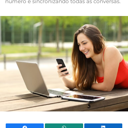
número e sincronizando todas as conversas.
Mundial 2026
Facebook
WhatsApp
Li