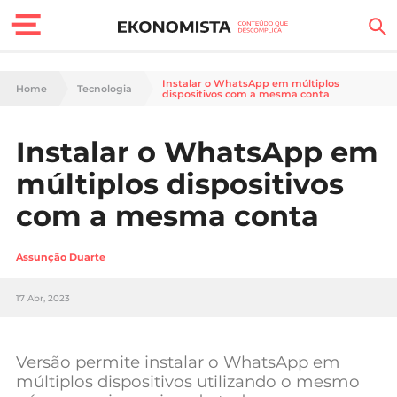
Finanças Pessoais
Instalar o WhatsApp em múltiplos
Home
Tecnologia
dispositivos com a mesma conta
Motores
Instalar o WhatsApp em
Carreira
múltiplos dispositivos
Casa
com a mesma conta
Lifestyle
Assunção Duarte
Sociedade
17 Abr, 2023
Tecnologia
Versão permite instalar o WhatsApp em
Negócios
múltiplos dispositivos utilizando o mesmo