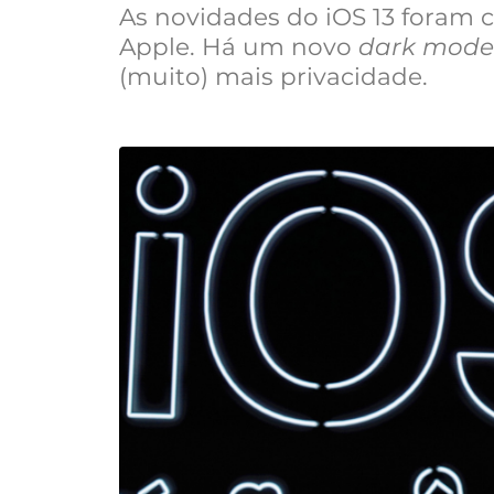
As novidades do iOS 13 foram 
Apple. Há um novo
dark mode
(muito) mais privacidade.