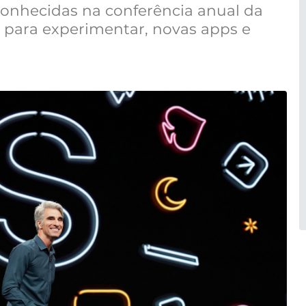
conhecidas na conferência anual da
para experimentar, novas apps e