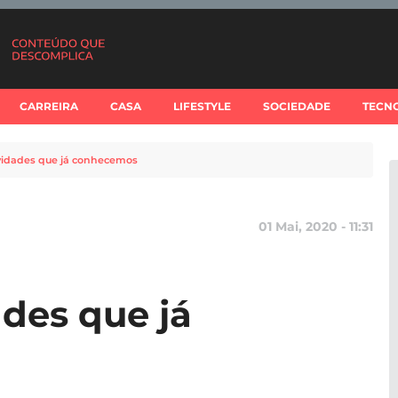
CARREIRA
CASA
LIFESTYLE
SOCIEDADE
TECN
ovidades que já conhecemos
01 Mai, 2020 - 11:31
ades que já