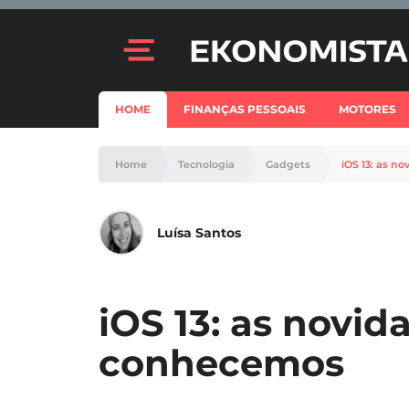
HOME
FINANÇAS PESSOAIS
MOTORES
Home
Tecnologia
Gadgets
iOS 13: as n
Luísa Santos
iOS 13: as novid
conhecemos