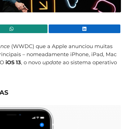
WhatsApp
Lin
ence
(WWDC) que a Apple anunciou muitas
principais – nomeadamente iPhone, iPad, Mac
 O
iOS 13
, o novo
update
ao sistema operativo
ÇAS