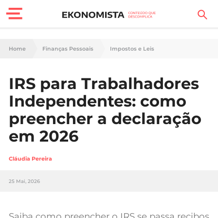
Finanças Pessoais
Home
Finanças Pessoais
Impostos e Leis
Motores
IRS para Trabalhadores
Carreira
Independentes: como
Casa
preencher a declaração
em 2026
Lifestyle
Sociedade
Cláudia Pereira
Tecnologia
25 Mai, 2026
Negócios
Saiba como preencher o IRS se passa recibos