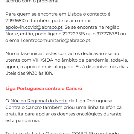
acordo com o problema.
Para quem se encontra em Lisboa o contacto é
211936510 e também pode usar o email
apoiovih.covid@abraco.pt
. Se se encontra na região
Norte, então, pode ligar o 223227515 ou o 917778781 ou
o email
centrocomunitario@abraco.pt
.
Numa fase inicial, estes contactos dedicavam-se ao
utente com VIH/SIDA no âmbito da pandemia, todavia,
agora, o apoio é mais alargado. Está disponível nos dias
úteis das 9h30 às 18h.
Liga Portuguesa contra o Cancro
O
Núcleo Regional do Norte
da Liga Portuguesa
Contra o Cancro também criou uma linha telefónica
gratuita para apoiar os doentes oncológicos durante
esta pandemia.
Trata-se da Linha Oncológica COVID-19 e pretende