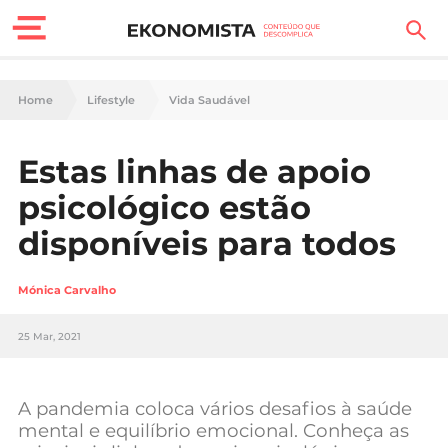
Finanças Pessoais
Home
Lifestyle
Vida Saudável
Motores
Estas linhas de apoio
Carreira
psicológico estão
Casa
disponíveis para todos
Lifestyle
Mónica Carvalho
Sociedade
25 Mar, 2021
Tecnologia
A pandemia coloca vários desafios à saúde
Negócios
mental e equilíbrio emocional. Conheça as