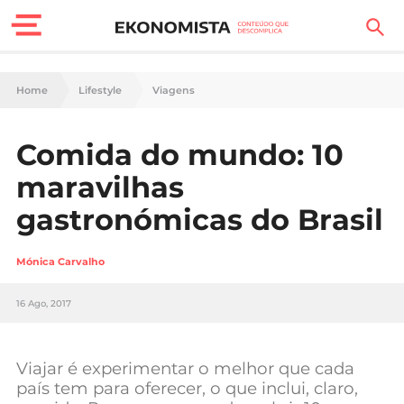
Finanças Pessoais
Home
Lifestyle
Viagens
Motores
Comida do mundo: 10
Carreira
maravilhas
Casa
gastronómicas do Brasil
Lifestyle
Mónica Carvalho
Sociedade
16 Ago, 2017
Tecnologia
Viajar é experimentar o melhor que cada
Negócios
país tem para oferecer, o que inclui, claro,