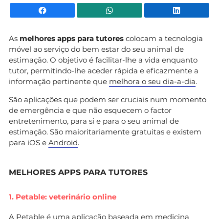
Facebook
WhatsApp
Li
As
melhores apps para tutores
colocam a tecnologia
móvel ao serviço do bem estar do seu animal de
estimação. O objetivo é facilitar-lhe a vida enquanto
tutor, permitindo-lhe aceder rápida e eficazmente a
informação pertinente que
melhora o seu dia-a-dia
.
São aplicações que podem ser cruciais num momento
de emergência e que não esquecem o factor
entretenimento, para si e para o seu animal de
estimação. São maioritariamente gratuitas e existem
para iOS e
Android
.
MELHORES APPS PARA TUTORES
1. Petable: veterinário online
A
Petable
é uma aplicação baseada em medicina