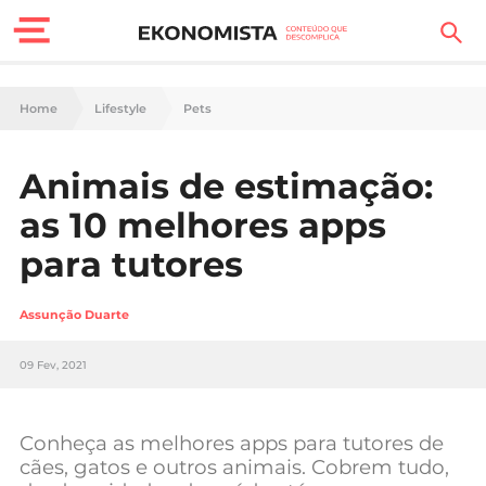
Finanças Pessoais
Home
Lifestyle
Pets
Motores
Animais de estimação:
Carreira
as 10 melhores apps
Casa
para tutores‬‬
Lifestyle
Assunção Duarte
Sociedade
09 Fev, 2021
Tecnologia
Conheça as melhores apps para tutores de
Negócios
cães, gatos e outros animais. Cobrem tudo,