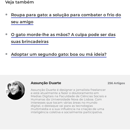
Veja também
Roupa para gato: a solução para combater o frio do
seu amigo
O gato morde-lhe as mãos? A culpa pode ser das
suas brincadeiras
Adoptar um segundo gato: boa ou má ideia?
Assunção Duarte
256 Artigos
Assunção Duarte é designer e jornalista freelancer
e está atualmente a fazer o doutoramento em
Medias Digitais na Faculdade de Ciências Sociais e
Humanas da Universidade Nova de Lisboa. Com
interesses que tocam várias áreas no mundo
digital, o destaque vai para as tecnologias
multimédia e a sua influência na criação de uma
inteligência coletiva e socialmente participativa.