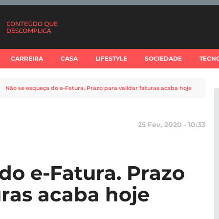
CARREIRA
CASA
LIFESTYLE
SOCIEDADE
TECN
Não se esqueça do e-Fatura. Prazo para validar faturas acaba hoje
25 Fev, 2020 - 10:33
do e-Fatura. Prazo
uras acaba hoje