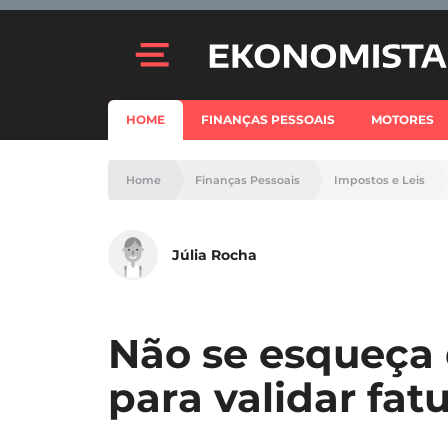
HOME
FINANÇAS PESSOAIS
MOTORES
Home
Finanças Pessoais
Impostos e Leis
Júlia Rocha
Não se esqueça 
para validar fat