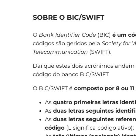
SOBRE O BIC/SWIFT
O
Bank Identifier Code
(BIC)
é um cód
códigos são geridos pela
Society for 
Telecommunication
(SWIFT).
Daí que estes dois acrónimos andem
código do banco BIC/SWIFT.
O BIC/SWIFT é
composto por 8 ou 11
As
quatro primeiras letras iden
As
duas letras seguintes identif
As
duas letras seguintes refere
código
(L significa código ativo);