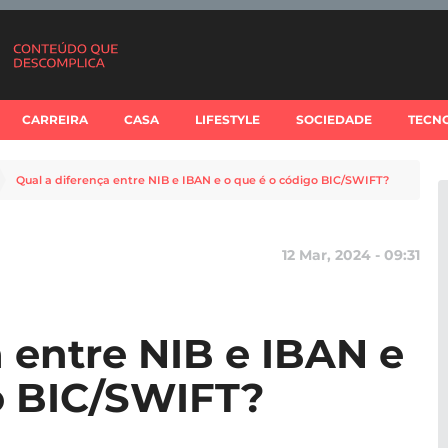
CARREIRA
CASA
LIFESTYLE
SOCIEDADE
TECN
Qual a diferença entre NIB e IBAN e o que é o código BIC/SWIFT?
12 Mar, 2024 - 09:31
a entre NIB e IBAN e
o BIC/SWIFT?