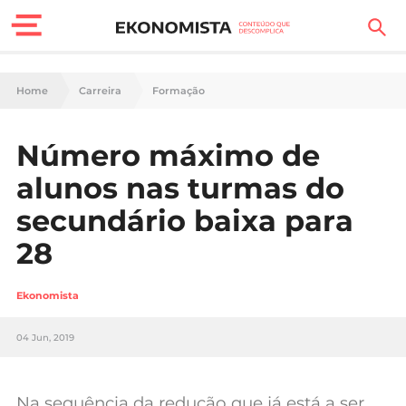
Finanças Pessoais
Home
Carreira
Formação
Motores
Número máximo de
Carreira
alunos nas turmas do
Casa
secundário baixa para
28
Lifestyle
Sociedade
Ekonomista
Tecnologia
04 Jun, 2019
Negócios
Na sequência da redução que já está a ser