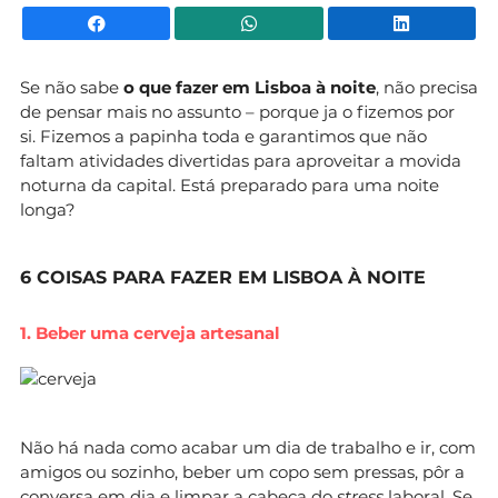
Facebook
WhatsApp
Li
Se não sabe
o que fazer em Lisboa à noite
, não precisa
de pensar mais no assunto – porque ja o fizemos por
si. Fizemos a papinha toda e garantimos que não
faltam atividades divertidas para aproveitar a movida
noturna da capital. Está preparado para uma noite
longa?
6 COISAS PARA FAZER EM LISBOA À NOITE
1. Beber uma cerveja artesanal
Não há nada como acabar um dia de trabalho e ir, com
amigos ou sozinho, beber um copo sem pressas, pôr a
conversa em dia e limpar a cabeça do
stress
laboral. Se