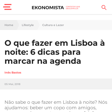
Finanças Pessoais
Home
Lifestyle
Cultura e Lazer
Motores
O que fazer em Lisboa à
Carreira
noite: 6 dicas para
Casa
marcar na agenda
Lifestyle
Inês Bastos
Sociedade
05 Mai, 2018
Tecnologia
Não sabe o que fazer em Lisboa à noite? Nós
Negócios
ajudamos: beber um copo com amigos,