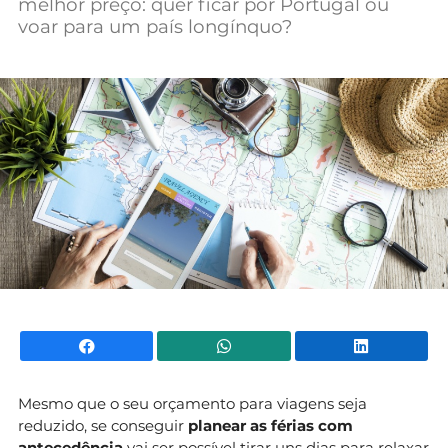
melhor preço: quer ficar por Portugal ou
Mundial 2026
voar para um país longínquo?
Facebook
WhatsApp
Li
Mesmo que o seu orçamento para viagens seja
reduzido, se conseguir
planear as férias com
antecedência
vai ser possível tirar uns dias para relaxar