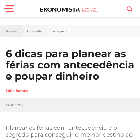
Finanças Pessoais
Home
Lifestyle
Viagens
Motores
6 dicas para planear as
Carreira
férias com antecedência
Casa
e poupar dinheiro
Lifestyle
Sofia Ramos
Sociedade
10 Abr, 2018
Tecnologia
Planear as férias com antecedência é o
Negócios
segredo para conseguir o melhor destino ao