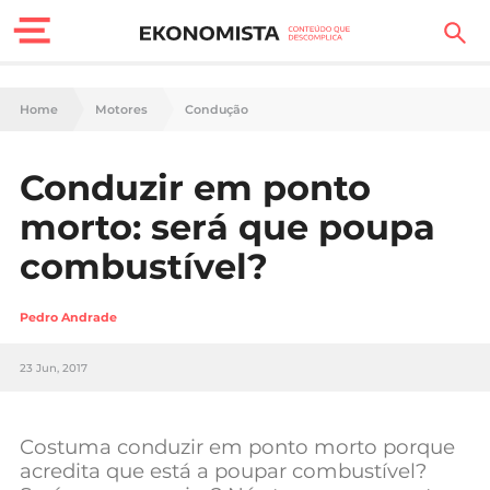
Finanças Pessoais
Home
Motores
Condução
Motores
Conduzir em ponto
Carreira
morto: será que poupa
Casa
combustível?
Lifestyle
Pedro Andrade
Sociedade
23 Jun, 2017
Tecnologia
Costuma conduzir em ponto morto porque
Negócios
acredita que está a poupar combustível?