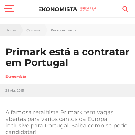
Finanças Pessoais
Home
Carreira
Recrutamento
Motores
Primark está a contratar
Carreira
em Portugal
Casa
Ekonomista
Lifestyle
28 Abr, 2015
Sociedade
Tecnologia
A famosa retalhista Primark tem vagas
abertas para vários cantos da Europa,
inclusive para Portugal. Saiba como se pode
Negócios
candidatar!