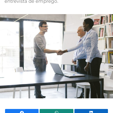
entrevista de emprego.
Mundial 2026
Facebook
WhatsApp
Li