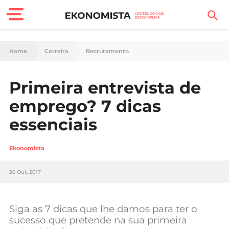
Finanças Pessoais
Home
Carreira
Recrutamento
Motores
Primeira entrevista de
Carreira
emprego? 7 dicas
Casa
essenciais
Lifestyle
Ekonomista
Sociedade
26 Out, 2017
Tecnologia
Siga as 7 dicas que lhe damos para ter o
Negócios
sucesso que pretende na sua primeira