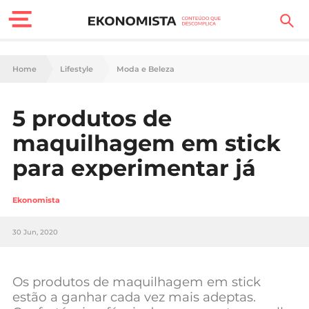
Finanças Pessoais
Home
Lifestyle
Moda e Beleza
Motores
5 produtos de
Carreira
maquilhagem em stick
Casa
para experimentar já
Lifestyle
Ekonomista
Sociedade
30 Jun, 2020
Tecnologia
Os produtos de maquilhagem em stick
Negócios
estão a ganhar cada vez mais adeptas.