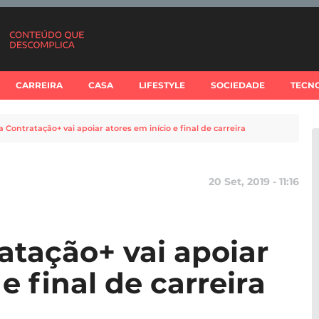
CARREIRA
CASA
LIFESTYLE
SOCIEDADE
TECN
Contratação+ vai apoiar atores em início e final de carreira
20 Set, 2019 - 11:16
tação+ vai apoiar
e final de carreira