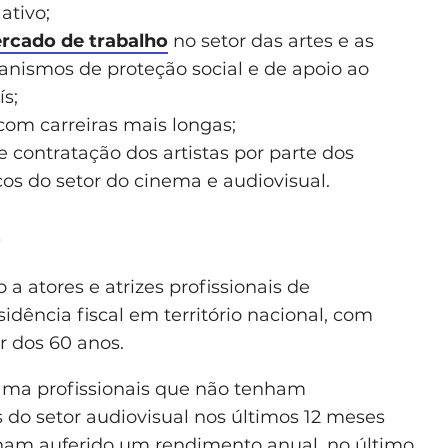
ativo;
rcado de trabalho
no setor das artes e as
anismos de proteção social e de apoio ao
s;
 com carreiras mais longas;
 e contratação dos artistas por parte dos
cos do setor do cinema e audiovisual.
o
 atores e atrizes profissionais de
dência fiscal em território nacional, com
ir dos 60 anos.
rama profissionais que não tenham
do setor audiovisual nos últimos 12 meses
nham auferido um rendimento anual, no último