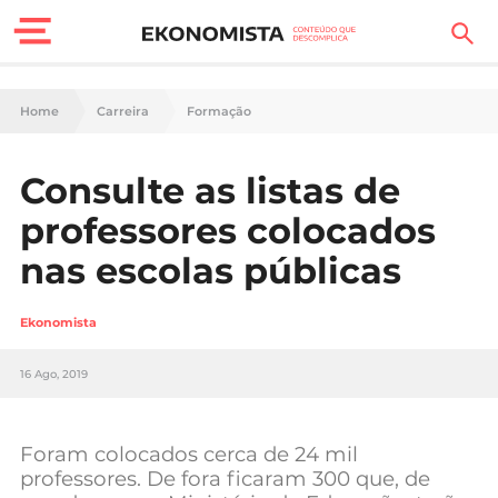
Finanças Pessoais
Home
Carreira
Formação
Motores
Consulte as listas de
Carreira
professores colocados
Casa
nas escolas públicas
Lifestyle
Ekonomista
Sociedade
16 Ago, 2019
Tecnologia
Foram colocados cerca de 24 mil
Negócios
professores. De fora ficaram 300 que, de