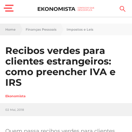
Finanças Pessoais
Home
Finanças Pessoais
Impostos e Leis
Motores
Recibos verdes para
Carreira
clientes estrangeiros:
Casa
como preencher IVA e
IRS
Lifestyle
Sociedade
Ekonomista
Tecnologia
02 Mai, 2018
Negócios
Quem passa recibos verdes para clientes