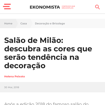
Finanças Pessoais
Home
Casa
Decoração e Bricolage
Motores
Salão de Milão:
Carreira
descubra as cores que
Casa
serão tendência na
decoração
Lifestyle
Sociedade
Helena Peixoto
Tecnologia
30 Mai, 2018
Negócios
Após a edição 2018 do famoso salão do