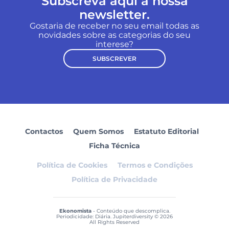
Subscreva aqui a nossa
newsletter.
Gostaria de receber no seu email todas as
novidades sobre as categorias do seu
interese?
SUBSCREVER
Contactos
Quem Somos
Estatuto Editorial
Ficha Técnica
Política de Cookies
Termos e Condições
Política de Privacidade
Ekonomista
- Conteúdo que descomplica.
Periodicidade: Diária. Jupiterdiversity © 2026
All Rights Reserved