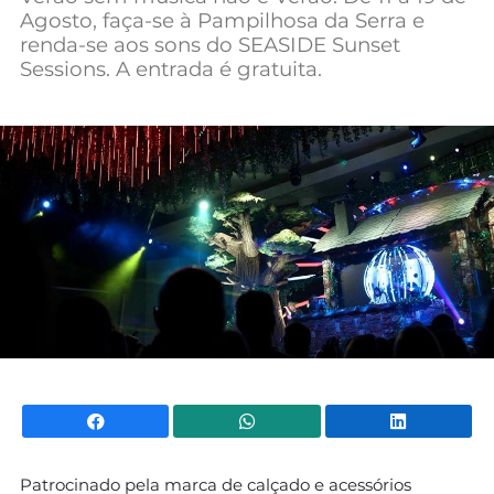
Agosto, faça-se à Pampilhosa da Serra e
Mundial 2026
renda-se aos sons do SEASIDE Sunset
Sessions. A entrada é gratuita.
Facebook
WhatsApp
Li
Patrocinado pela marca de calçado e acessórios