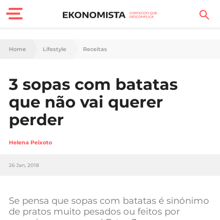
Finanças Pessoais
Home
Lifestyle
Receitas
Motores
3 sopas com batatas
Carreira
que não vai querer
Casa
perder
Lifestyle
Helena Peixoto
Sociedade
26 Jan, 2018
Tecnologia
Se pensa que sopas com batatas é sinónimo
Negócios
de pratos muito pesados ou feitos por