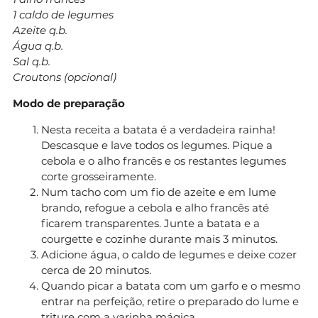
1 caldo de legumes
Azeite q.b.
Água q.b.
Sal q.b.
Croutons (opcional)
Modo de preparação
Nesta receita a batata é a verdadeira rainha!
Descasque e lave todos os legumes. Pique a
cebola e o alho francês e os restantes legumes
corte grosseiramente.
Num tacho com um fio de azeite e em lume
brando, refogue a cebola e alho francês até
ficarem transparentes. Junte a batata e a
courgette e cozinhe durante mais 3 minutos.
Adicione água, o caldo de legumes e deixe cozer
cerca de 20 minutos.
Quando picar a batata com um garfo e o mesmo
entrar na perfeição, retire o preparado do lume e
triture com a varinha mágica.