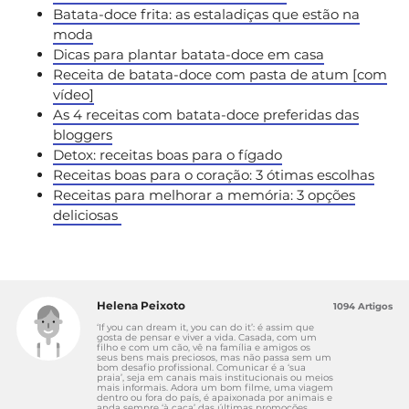
Batata-doce frita: as estaladiças que estão na
moda
Dicas para plantar batata-doce em casa
Receita de batata-doce com pasta de atum [com
vídeo]
As 4 receitas com batata-doce preferidas das
bloggers
Detox: receitas boas para o fígado
Receitas boas para o coração: 3 ótimas escolhas
Receitas para melhorar a memória: 3 opções
deliciosas
Helena Peixoto
1094 Artigos
‘If you can dream it, you can do it’: é assim que
gosta de pensar e viver a vida. Casada, com um
filho e com um cão, vê na família e amigos os
seus bens mais preciosos, mas não passa sem um
bom desafio profissional. Comunicar é a ‘sua
praia’, seja em canais mais institucionais ou meios
mais informais. Adora um bom filme, uma viagem
dentro ou fora do país, é apaixonada por animais e
anda sempre ‘à caça’ das últimas promoções.