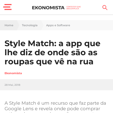
Finanças Pessoais
Home
Tecnologia
Apps e Software
Motores
Style Match: a app que
Carreira
lhe diz de onde são as
Casa
roupas que vê na rua
Lifestyle
Ekonomista
Sociedade
28 Mai, 2018
Tecnologia
A Style Match é um recurso que faz parte da
Negócios
Google Lens e revela onde pode comprar