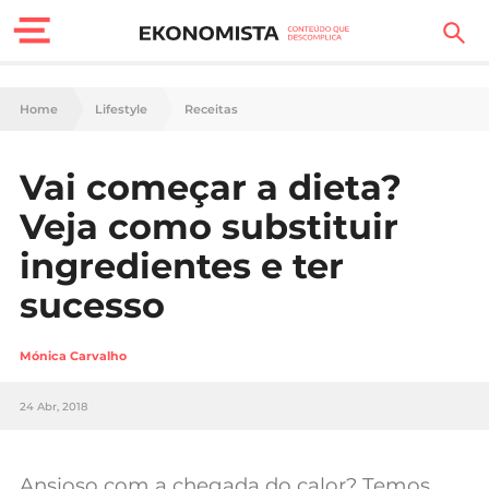
Finanças Pessoais
Home
Lifestyle
Receitas
Motores
Vai começar a dieta?
Carreira
Veja como substituir
Casa
ingredientes e ter
sucesso
Lifestyle
Sociedade
Mónica Carvalho
Tecnologia
24 Abr, 2018
Negócios
Ansioso com a chegada do calor? Temos