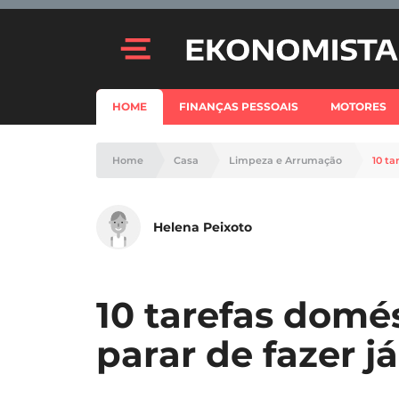
HOME
FINANÇAS PESSOAIS
MOTORES
Home
Casa
Limpeza e Arrumação
10 ta
Helena Peixoto
10 tarefas domé
parar de fazer j