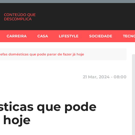
CARREIRA
CASA
LIFESTYLE
SOCIEDADE
TECN
refas domésticas que pode parar de fazer já hoje
21 Mar, 2024 - 08:00
sticas que pode
á hoje