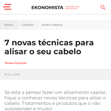
Finanças Pessoais
Home
Lifestyle
Moda e Beleza
Motores
7 novas técnicas para
Carreira
alisar o seu cabelo
Casa
Teresa Campos
Lifestyle
18 Jun, 2019
Sociedade
Tecnologia
Se está a pensar fazer um alisamento capilar,
fique a conhecer novas técnicas para alisar o
cabelo. Tratamentos e produtos que o vão
Negócios
surpreender e muito!