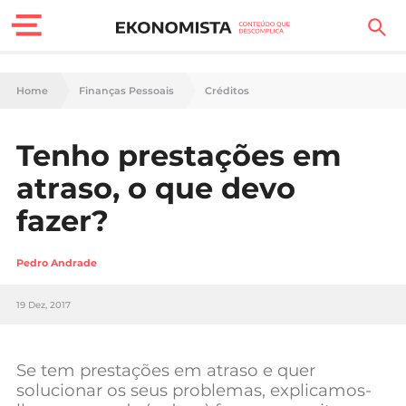
Finanças Pessoais
Home
Finanças Pessoais
Créditos
Motores
Tenho prestações em
Carreira
atraso, o que devo
Casa
fazer?
Lifestyle
Pedro Andrade
Sociedade
19 Dez, 2017
Tecnologia
Se tem prestações em atraso e quer
Negócios
solucionar os seus problemas, explicamos-