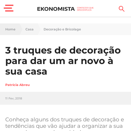
Finanças Pessoais
Home
Casa
Decoração e Bricolage
Motores
3 truques de decoração
Carreira
para dar um ar novo à
Casa
sua casa
Lifestyle
Patrícia Abreu
Sociedade
11 Fev, 2018
Tecnologia
Conheça alguns dos truques de decoração e
Negócios
tendências que vão ajudar a organizar a sua