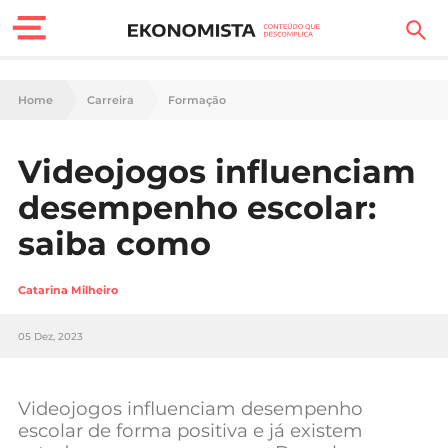
Finanças Pessoais
Home
Carreira
Formação
Motores
Videojogos influenciam
Carreira
desempenho escolar:
Casa
saiba como
Lifestyle
Catarina Milheiro
Sociedade
05 Dez, 2023
Tecnologia
Videojogos influenciam desempenho
Negócios
escolar de forma positiva e já existem