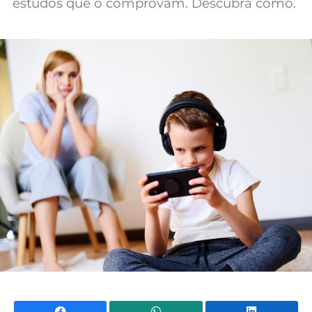
estudos que o comprovam. Descubra como.
Mundial 2026
Facebook
WhatsApp
Li