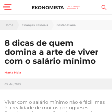
Finanças Pessoais
Home
Finanças Pessoais
Gestão Diária
Motores
8 dicas de quem
Carreira
domina a arte de viver
Casa
com o salário mínimo
Lifestyle
Marta Maia
Sociedade
03 Mai, 2023
Tecnologia
Viver com o salário mínimo não é fácil, mas
Negócios
é a realidade de muitos portugueses.