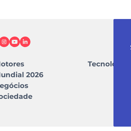
otores
Tecnologia
undial 2026
egócios
ociedade