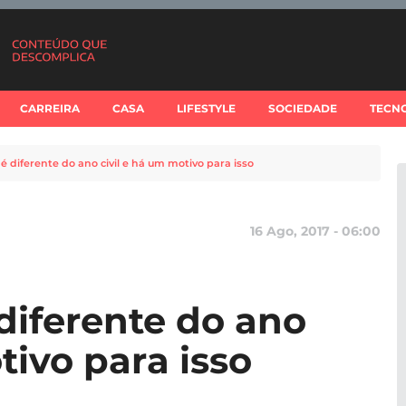
CARREIRA
CASA
LIFESTYLE
SOCIEDADE
TECN
é diferente do ano civil e há um motivo para isso
16 Ago, 2017 - 06:00
diferente do ano
tivo para isso