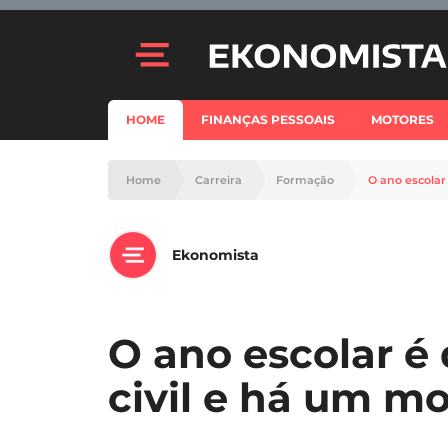
HOME
FINANÇAS PESSOAIS
MOTORES
Home
Carreira
Formação
O ano escolar 
Ekonomista
O ano escolar é 
civil e há um mo