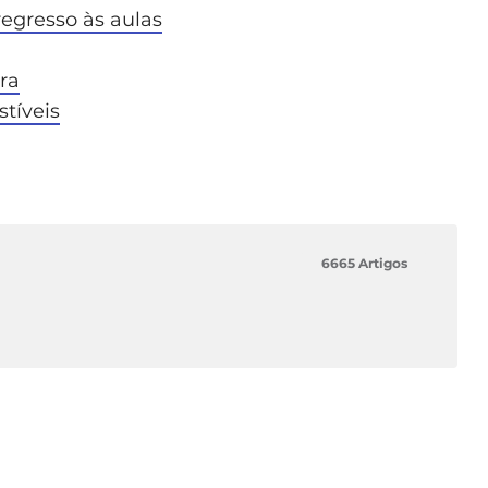
regresso às aulas
ura
stíveis
6665 Artigos