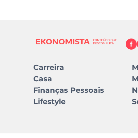
Carreira
M
Casa
M
Finanças Pessoais
N
Lifestyle
S