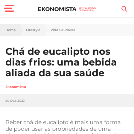
Finanças Pessoais
Home
Lifestyle
Vida Saudável
Motores
Chá de eucalipto nos
Carreira
dias frios: uma bebida
Casa
aliada da sua saúde
Lifestyle
Ekonomista
Sociedade
20 Dez, 2023
Tecnologia
Beber chá de eucalipto é mais uma forma
Negócios
de poder usar as propriedades de uma