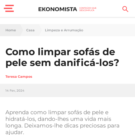
Finanças Pessoais
Home
Casa
Limpeza e Arrumação
Motores
Como limpar sofás de
Carreira
pele sem danificá-los?
Casa
Teresa Campos
Lifestyle
14 Fev, 2024
Sociedade
Tecnologia
Aprenda como limpar sofás de pele e
hidratá-los, dando-lhes uma vida mais
longa. Deixamos-lhe dicas preciosas para
Negócios
ajudar.