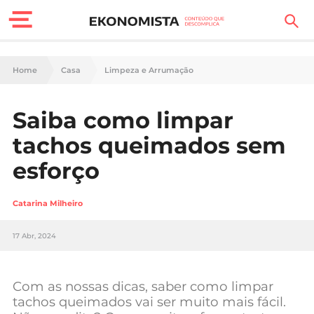
Finanças Pessoais
Home
Casa
Limpeza e Arrumação
Motores
Saiba como limpar
Carreira
tachos queimados sem
Casa
esforço
Lifestyle
Catarina Milheiro
Sociedade
17 Abr, 2024
Tecnologia
Com as nossas dicas, saber como limpar
Negócios
tachos queimados vai ser muito mais fácil.