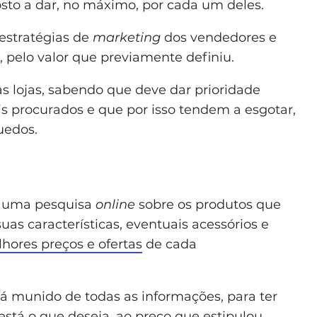
osto a dar, no máximo, por cada um deles.
 estratégias de
marketing
dos vendedores e
 pelo valor que previamente definiu.
las lojas, sabendo que deve dar prioridade
 procurados e que por isso tendem a esgotar,
uedos.
ça uma pesquisa
online
sobre os produtos que
suas características, eventuais acessórios e
hores preços e ofertas
de cada
já munido de todas as informações, para ter
está o que deseja, ao preço que estipulou.