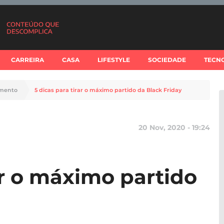
CARREIRA
CASA
LIFESTYLE
SOCIEDADE
TECN
imento
5 dicas para tirar o máximo partido da Black Friday
20 Nov, 2020 - 19:24
ar o máximo partido