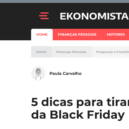
HOME
FINANÇAS PESSOAIS
MOTORES
Home
Finanças Pessoais
Poupança e Invest
Paula Carvalho
5 dicas para tir
da Black Friday