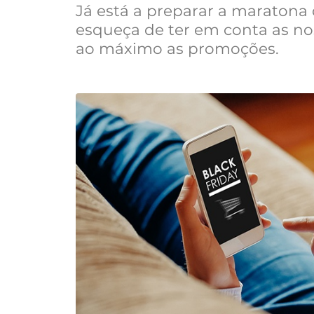
Já está a preparar a maratona 
esqueça de ter em conta as nos
ao máximo as promoções.