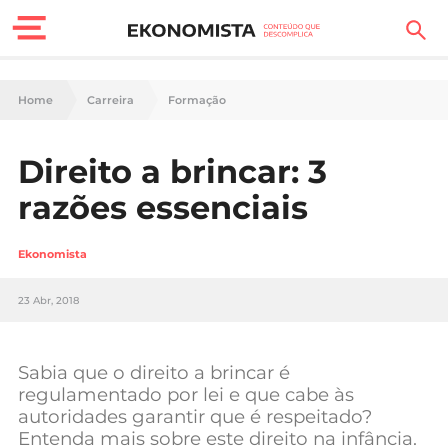
Finanças Pessoais
Home
Carreira
Formação
Motores
Direito a brincar: 3
Carreira
razões essenciais
Casa
Ekonomista
Lifestyle
23 Abr, 2018
Sociedade
Tecnologia
Sabia que o direito a brincar é
regulamentado por lei e que cabe às
autoridades garantir que é respeitado?
Negócios
Entenda mais sobre este direito na infância.