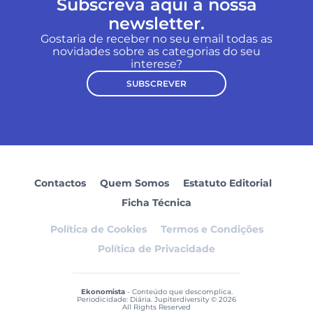
Subscreva aqui a nossa
newsletter.
Gostaria de receber no seu email todas as
novidades sobre as categorias do seu
interese?
SUBSCREVER
Contactos
Quem Somos
Estatuto Editorial
Ficha Técnica
Política de Cookies
Termos e Condições
Política de Privacidade
Ekonomista
- Conteúdo que descomplica.
Periodicidade: Diária. Jupiterdiversity © 2026
All Rights Reserved