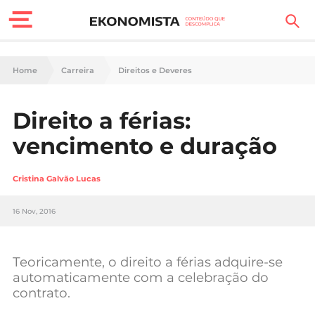
Finanças Pessoais
Home
Carreira
Direitos e Deveres
Motores
Direito a férias:
Carreira
vencimento e duração
Casa
Cristina Galvão Lucas
Lifestyle
16 Nov, 2016
Sociedade
Tecnologia
Teoricamente, o direito a férias adquire-se
automaticamente com a celebração do
contrato.
Negócios