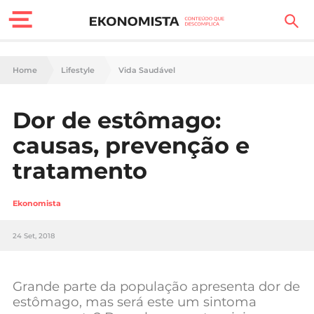
Finanças Pessoais
Home
Lifestyle
Vida Saudável
Motores
Dor de estômago:
Carreira
causas, prevenção e
Casa
tratamento
Lifestyle
Ekonomista
Sociedade
24 Set, 2018
Tecnologia
Grande parte da população apresenta dor de
Negócios
estômago, mas será este um sintoma