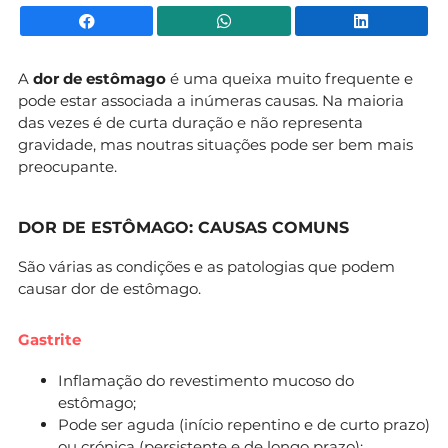
Facebook
WhatsApp
Li
A
dor de estômago
é uma queixa muito frequente e
pode estar associada a inúmeras causas. Na maioria
das vezes é de curta duração e não representa
gravidade, mas noutras situações pode ser bem mais
preocupante.
DOR DE ESTÔMAGO: CAUSAS COMUNS
São várias as condições e as patologias que podem
causar dor de estômago.
Gastrite
Inflamação do revestimento mucoso do
estômago;
Pode ser aguda (início repentino e de curto prazo)
ou crónica (persistente e de longo prazo);