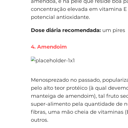
amêndoa, é na pele que reside boa pa
concentração elevada em vitamina E 
potencial antioxidante.
Dose diária recomendada:
um pires
4. Amendoim
Menosprezado no passado, populariza
pelo alto teor protéico (à qual devem
manteiga de amendoim), tal fruto s
super-alimento pela quantidade de nu
fibras, uma mão cheia de vitaminas (B1,
outros.