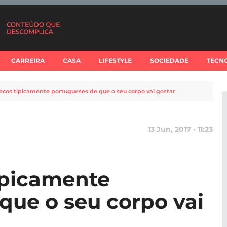
CARREIRA
CASA
LIFESTYLE
SOCIEDADE
TECN
secos tipicamente portugueses de que o seu corpo vai gostar
13 Jun, 2017 - 11:23
tipicamente
que o seu corpo vai