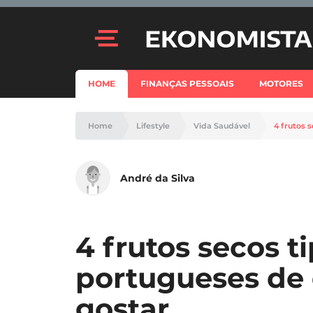
HOME
FINANÇAS PESSOAIS
MOTORES
Home
Lifestyle
Vida Saudável
4 frutos 
André da Silva
4 frutos secos 
portugueses de 
gostar