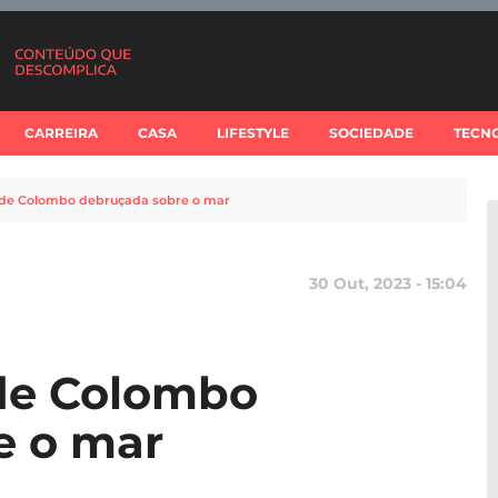
CARREIRA
CASA
LIFESTYLE
SOCIEDADE
TECN
 de Colombo debruçada sobre o mar
30 Out, 2023 - 15:04
 de Colombo
e o mar