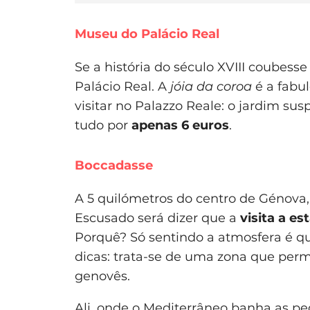
Museu do Palácio Real
Se a história do século XVIII coubess
Palácio Real. A
jóia da coroa
é a fabu
visitar no Palazzo Reale: o jardim sus
tudo por
apenas 6 euros
.
Boccadasse
A 5 quilómetros do centro de Génova
Escusado será dizer que a
visita a es
Porquê? Só sentindo a atmosfera é q
dicas: trata-se de uma zona que pe
genovês.
Ali, onde o Mediterrâneo banha as pe