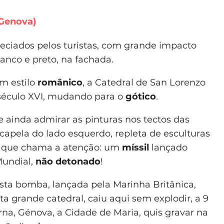
 Genova
)
ciados pelos turistas, com grande impacto
anco e preto, na fachada.
em estilo
românico
, a
Catedral de San Lorenzo
 século XVI, mudando para o
gótico
.
de ainda admirar as pinturas nos tectos das
 capela do lado esquerdo, repleta de esculturas
to que chama a atenção: um
míssil
lançado
Mundial,
não detonado
!
Esta bomba, lançada pela Marinha Britânica,
ta grande catedral, caiu aqui sem explodir, a 9
rna, Génova, a Cidade de Maria, quis gravar na