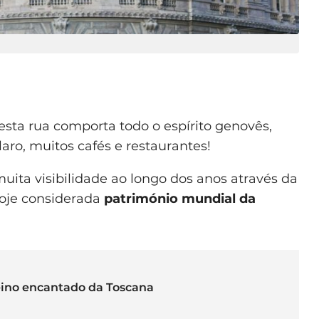
ta rua comporta todo o espírito genovês,
laro, muitos cafés e restaurantes!
uita visibilidade ao longo dos anos através da
hoje considerada
património mundial da
eino encantado da Toscana