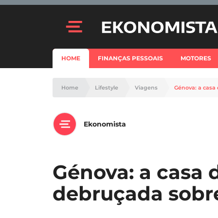
HOME
FINANÇAS PESSOAIS
MOTORES
Home
Lifestyle
Viagens
Génova: a casa
Ekonomista
Génova: a casa
debruçada sobr