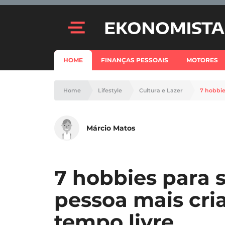
HOME
FINANÇAS PESSOAIS
MOTORES
Home
Lifestyle
Cultura e Lazer
Márcio Matos
7 hobbies para 
pessoa mais cri
tempo livre