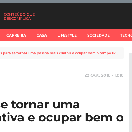
CARREIRA
CASA
LIFESTYLE
SOCIEDADE
TECN
7 hobbies para se tornar uma pessoa mais criativa e ocupar bem o tempo livre
22 Out, 2018 - 13:10
se tornar uma
ativa e ocupar bem o