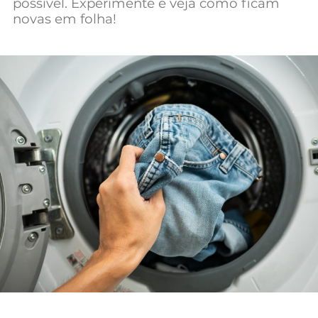
possível. Experimente e veja como ficam
Mundial 2026
novas em folha!