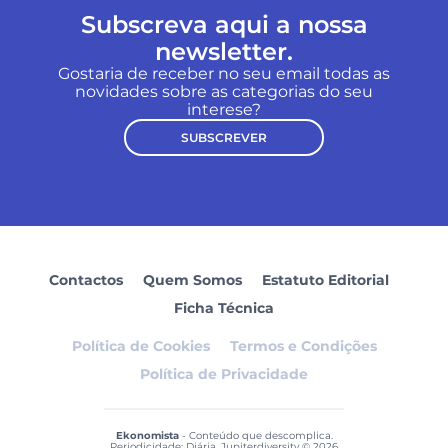
Subscreva aqui a nossa
newsletter.
Gostaria de receber no seu email todas as
novidades sobre as categorias do seu
interese?
SUBSCREVER
Contactos
Quem Somos
Estatuto Editorial
Ficha Técnica
Política de Cookies
Termos e Condições
Política de Privacidade
Ekonomista
- Conteúdo que descomplica.
Periodicidade: Diária. Jupiterdiversity © 2026