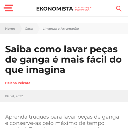
Finanças Pessoais
Home
Casa
Limpeza e Arrumação
Motores
Saiba como lavar peças
Carreira
de ganga é mais fácil do
Casa
que imagina
Lifestyle
Helena Peixoto
Sociedade
06 Set, 2022
Tecnologia
Aprenda truques para lavar peças de ganga
Negócios
e conserve-as pelo máximo de tempo