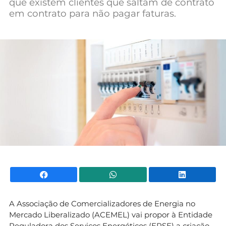
que existem clientes que saltam de contrato
Mundial 2026
em contrato para não pagar faturas.
Facebook
WhatsApp
Li
A Associação de Comercializadores de Energia no
Mercado Liberalizado (ACEMEL) vai propor à Entidade
Reguladora dos Serviços Energéticos (ERSE) a criação