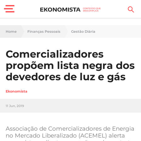
Finanças Pessoais
Home
Finanças Pessoais
Gestão Diária
Motores
Comercializadores
Carreira
propõem lista negra dos
Casa
devedores de luz e gás
Lifestyle
Ekonomista
Sociedade
11 Jun, 2019
Tecnologia
Associação de Comercializadores de Energia
Negócios
no Mercado Liberalizado (ACEMEL) alerta