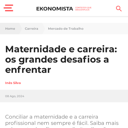
Finanças Pessoais
Home
Carreira
Mercado de Trabalho
Motores
Maternidade e carreira:
Carreira
os grandes desafios a
Casa
enfrentar
Lifestyle
Inês Silva
Sociedade
08 Ago, 2024
Tecnologia
Conciliar a maternidade e a carreira
Negócios
profissional nem sempre é fácil. Saiba mais