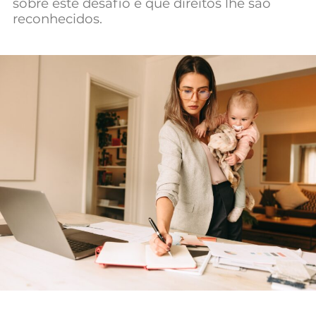
sobre este desafio e que direitos lhe são
Mundial 2026
reconhecidos.