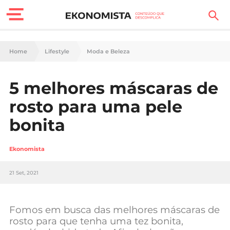
Finanças Pessoais
Home
Lifestyle
Moda e Beleza
Motores
5 melhores máscaras de
Carreira
rosto para uma pele
Casa
bonita
Lifestyle
Ekonomista
Sociedade
21 Set, 2021
Tecnologia
Fomos em busca das melhores máscaras de
Negócios
rosto para que tenha uma tez bonita,