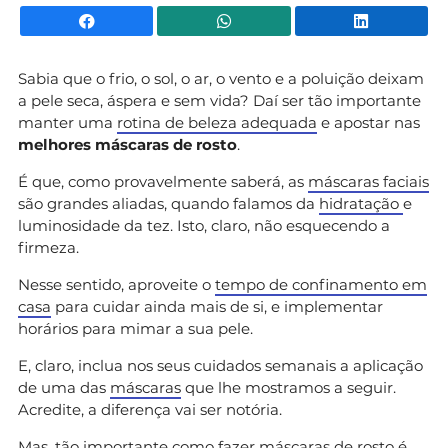
Facebook
WhatsApp
Li
Sabia que o frio, o sol, o ar, o vento e a poluição deixam
a pele seca, áspera e sem vida? Daí ser tão importante
manter uma
rotina de beleza adequada
e apostar nas
melhores máscaras de rosto
.
É que, como provavelmente saberá, as
máscaras faciais
são grandes aliadas, quando falamos da
hidratação
e
luminosidade da tez. Isto, claro, não esquecendo a
firmeza.
Nesse sentido, aproveite o
tempo de confinamento em
casa
para cuidar ainda mais de si, e implementar
horários para mimar a sua pele.
E, claro, inclua nos seus cuidados semanais a aplicação
de uma das
máscaras
que lhe mostramos a seguir.
Acredite, a diferença vai ser notória.
Mas, tão importante como fazer máscaras de rosto é,