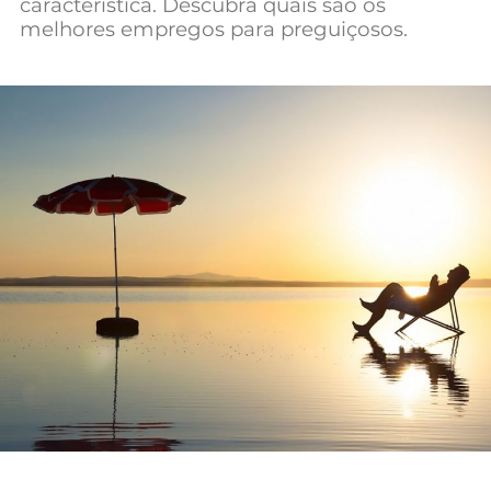
característica. Descubra quais são os
Mundial 2026
melhores empregos para preguiçosos.