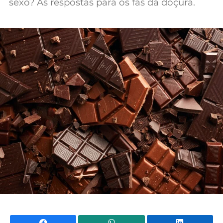
sexo? As respostas para os fãs da doçura.
Mundial 2026
Facebook
WhatsApp
Li